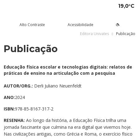
19,0°C
Alto Contraste
Acessibilidade
Editora Univates
Publicação
Publicação
tude aqui
rsos
Univates
squisa e Inovação
tensão
ltura e Lazer
rviços
voltar
voltar
voltar
voltar
voltar
voltar
voltar
Formas de ingresso
Graduação Presencial
Institucional
Pesquisa
Programas e Projetos de
Teatro Univates
Alunos
Educação física escolar e tecnologias digitais: relatos de
Extensão
práticas de ensino na articulação com a pesquisa
Vestibular
Graduação a Distância - EAD
A Mantenedora
Tecnovates
Vocal Univates
Comunidade
Cursos Abertos à Comunidade
AUTOR/ORG.:
Derli Juliano Neuenfeldt
Financiamentos e bolsas
Técnicos
Tour Virtual
Portal da Inovação
Biblioteca
Diplomados
ANO:
2024
Assessoria Pedagógica Externa
Por que a Univates?
Mestrados e Doutorados
Avaliação Institucional
Incubadora Tecnológica da
Esporte e Saúde
Empresas
ISBN:
978-85-8167-317-2
Univates - Inovates
Visitas guiadas
Especializações/MBA
Localização
Eventos
Plataforma de Carreiras
RESENHA:
Ao longo da história, a Educação Física trilha uma
jornada fascinante que culmina na era digital que vivemos hoje.
Blog Univates
Cursos Crie
Internacional
Atividades Culturais
+Ação
Nas civilizações antigas, como Grécia e Roma, o exercício físico