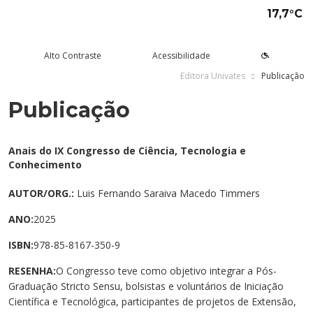
17,7°C
Alto Contraste
Acessibilidade
Editora Univates
Publicação
Publicação
tude aqui
rsos
Univates
squisa e Inovação
tensão
ltura e Lazer
rviços
voltar
voltar
voltar
voltar
voltar
voltar
voltar
Formas de ingresso
Graduação Presencial
Institucional
Pesquisa
Programas e Projetos de
Teatro Univates
Alunos
Anais do IX Congresso de Ciência, Tecnologia e
Extensão
Conhecimento
Vestibular
Graduação a Distância - EAD
A Mantenedora
Tecnovates
Vocal Univates
Comunidade
Cursos Abertos à Comunidade
AUTOR/ORG.:
Luis Fernando Saraiva Macedo Timmers
Financiamentos e bolsas
Técnicos
Tour Virtual
Portal da Inovação
Biblioteca
Diplomados
ANO:
2025
Assessoria Pedagógica Externa
Por que a Univates?
Mestrados e Doutorados
Avaliação Institucional
Incubadora Tecnológica da
Esporte e Saúde
Empresas
ISBN:
978-85-8167-350-9
Univates - Inovates
Visitas guiadas
Especializações/MBA
Localização
Eventos
Plataforma de Carreiras
RESENHA:
O Congresso teve como objetivo integrar a Pós-
Graduação Stricto Sensu, bolsistas e voluntários de Iniciação
Blog Univates
Cursos Crie
Internacional
Atividades Culturais
+Ação
Científica e Tecnológica, participantes de projetos de Extensão,