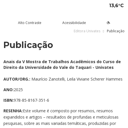
13,6°C
Alto Contraste
Acessibilidade
Editora Univates
Publicação
Publicação
tude aqui
rsos
Univates
squisa e Inovação
tensão
ltura e Lazer
rviços
voltar
voltar
voltar
voltar
voltar
voltar
voltar
Formas de ingresso
Graduação Presencial
Institucional
Pesquisa
Programas e Projetos de
Teatro Univates
Alunos
Anais da V Mostra de Trabalhos Acadêmicos do Curso de
Extensão
Direito da Universidade do Vale do Taquari - Univates
Vestibular
Graduação a Distância - EAD
A Mantenedora
Tecnovates
Vocal Univates
Comunidade
Cursos Abertos à Comunidade
AUTOR/ORG.:
Maurício Zanotelli, Leila Viviane Scherer Hammes
Financiamentos e bolsas
Técnicos
Tour Virtual
Portal da Inovação
Biblioteca
Diplomados
ANO:
2025
Assessoria Pedagógica Externa
Por que a Univates?
Mestrados e Doutorados
Avaliação Institucional
Incubadora Tecnológica da
Esporte e Saúde
Empresas
ISBN:
978-85-8167-351-6
Univates - Inovates
Visitas guiadas
Especializações/MBA
Localização
Eventos
Plataforma de Carreiras
RESENHA:
Este volume é composto por resumos, resumos
expandidos e artigos – resultados de profundas e meticulosas
Blog Univates
Cursos Crie
Internacional
Atividades Culturais
+Ação
pesquisas, sobre as mais variadas temáticas, produzidas por