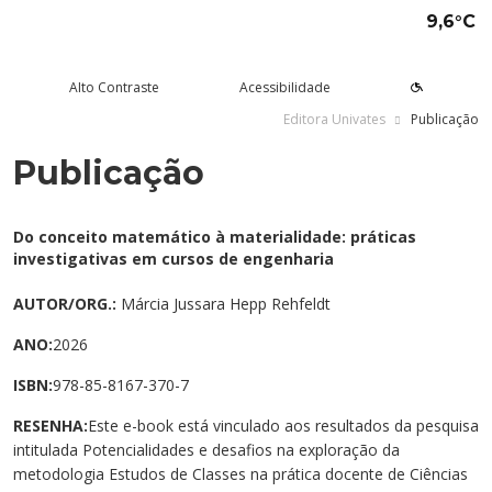
9,6°C
Alto Contraste
Acessibilidade
Editora Univates
Publicação
Publicação
tude aqui
rsos
Univates
squisa e Inovação
tensão
ltura e Lazer
rviços
voltar
voltar
voltar
voltar
voltar
voltar
voltar
Formas de ingresso
Graduação Presencial
Institucional
Pesquisa
Programas e Projetos de
Teatro Univates
Alunos
Do conceito matemático à materialidade: práticas
Extensão
investigativas em cursos de engenharia
Vestibular
Graduação a Distância - EAD
A Mantenedora
Tecnovates
Vocal Univates
Comunidade
Cursos Abertos à Comunidade
AUTOR/ORG.:
Márcia Jussara Hepp Rehfeldt
Financiamentos e bolsas
Técnicos
Tour Virtual
Portal da Inovação
Biblioteca
Diplomados
ANO:
2026
Assessoria Pedagógica Externa
Por que a Univates?
Mestrados e Doutorados
Avaliação Institucional
Incubadora Tecnológica da
Esporte e Saúde
Empresas
ISBN:
978-85-8167-370-7
Univates - Inovates
Visitas guiadas
Especializações/MBA
Localização
Eventos
Plataforma de Carreiras
RESENHA:
Este e-book está vinculado aos resultados da pesquisa
intitulada Potencialidades e desafios na exploração da
Blog Univates
Cursos Crie
Internacional
Atividades Culturais
+Ação
metodologia Estudos de Classes na prática docente de Ciências