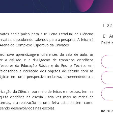
Médicas
osco
tavo Adolfo
22
ates sedia palco para a 8ª Feira Estadual de Ciências
Ar
nivates: descobrindo talentos para a pesquisa. A feira irá
Prédi
 Arena do Complexo Esportivo da Univates.
omove aprendizagens diferentes da sala de aula, as
 a difusão e a divulgação de trabalhos científicos
ofessores da Educação Básica e do Ensino Técnico em
valorizando a interação dos objetos de estudo com as
ógicas em uma perspectiva inclusiva, empreendedora e
rização da Ciência, por meio de feiras e mostras, tem se
quisa científica na escola. Cada vez mais as redes de
nternas, e a realização de uma feira estadual tem como
 sendo desenvolvidos nas escolas.
IMPOR