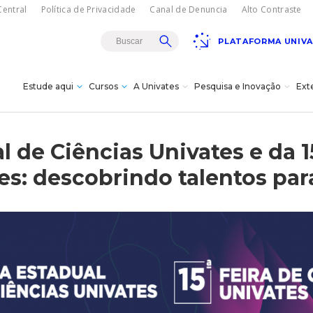
entral
Política de Privacidade
Canal de Denuncia
Alto Contraste
PLATAFORMA UNIV
Estude aqui
Cursos
A Univates
Pesquisa e Inovação
Ext
Teatro Univates
l de Ciências Univates e da 1
gresso
sencial
rojetos de
es
istância - EAD
a
s
es: descobrindo talentos par
s à
s e bolsas
vação
dagógica
vates?
Doutorados
itucional
cnológica da
úde
ovates
s
ões/MBA
Carreiras
18/08
Gala Concert com
turais
Oksana Bondareva e
Institucional
Cursos Crie
Pesquisa
The Moscow Ballet em
omas
cê -
Lajeado