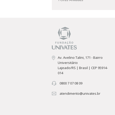
Av. Avelino Talini, 171 - Bairro
Universitário
Lajeado/RS | Brasil | CEP 95914-
014
0800 7 07 08 09
atendimento@univates.br