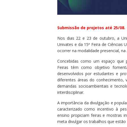
Residências 
Trabalhe Con
Orquestra Gus
Univates
Submissão de projetos até 25/08.
Nos dias 22 e 23 de outubro, a Univ
Univates e da 15ª Feira de Ciências U
ocorrer na modalidade presencial, na
Concebidas como um espaço que pr
Feiras têm como objetivo fomentar
desenvolvidos por estudantes e pr
diferentes áreas do conhecimento, 
demandas socioambientais e tecnol
interdisciplinar.
A importância da divulgação e popula
caracterizado como incentivo à pes
ensino propiciam feiras e mostras i
meta divulgar os trabalhos que estão