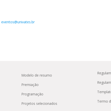
u
eventos@univates.br
Regulam
Modelo de resumo
Regulam
Premiação
Templat
Programação
Termo d
Projetos selecionados