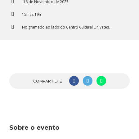
Cursos de Idiomas
Diplomados
Univates & Você - Comunidade
Escolas
16 de Novembro de 2025
Residências Médicas
Trabalhe Conosco
Orquestra Gustavo Adolfo
15h às 19h
Univates
No gramado ao lado do Centro Cultural Univates.
COMPARTILHE
Sobre o evento