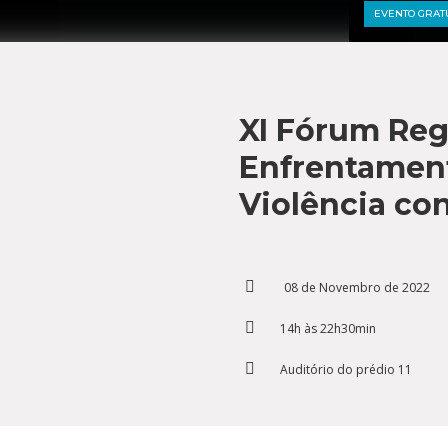
Residências 
Trabalhe Con
EVENTO GRAT
Orquestra Gus
Univates
XI Fórum Reg
Enfrentamen
Violência co
08 de Novembro de 2022
14h às 22h30min
Auditório do prédio 11