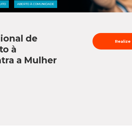
Médicas
osco
UITO
ABERTO À COMUNIDADE
tavo Adolfo
ional de
Realize
to à
ntra a Mulher