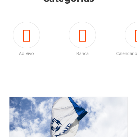
Ao Vivo
Banca
Calendári