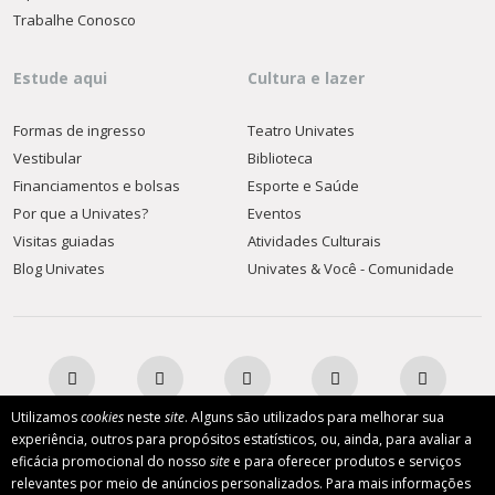
Trabalhe Conosco
Estude aqui
Cultura e lazer
Formas de ingresso
Teatro Univates
Vestibular
Biblioteca
Financiamentos e bolsas
Esporte e Saúde
Por que a Univates?
Eventos
Visitas guiadas
Atividades Culturais
Blog Univates
Univates & Você - Comunidade
Utilizamos
cookies
neste
site
. Alguns são utilizados para melhorar sua
experiência, outros para propósitos estatísticos, ou, ainda, para avaliar a
eficácia promocional do nosso
site
e para oferecer produtos e serviços
AFILIADA:
relevantes por meio de anúncios personalizados. Para mais informações