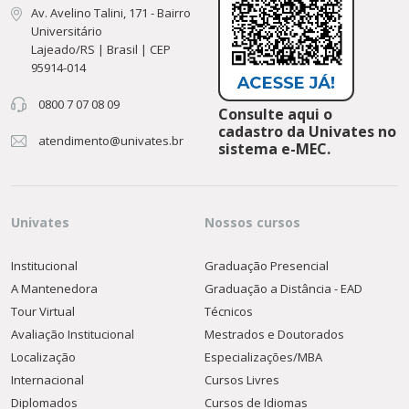
Av. Avelino Talini, 171 - Bairro
Universitário
Lajeado/RS | Brasil | CEP
95914-014
0800 7 07 08 09
Consulte aqui o
cadastro da Univates no
atendimento@univates.br
sistema e-MEC.
Univates
Nossos cursos
Institucional
Graduação Presencial
A Mantenedora
Graduação a Distância - EAD
Tour Virtual
Técnicos
Avaliação Institucional
Mestrados e Doutorados
Localização
Especializações/MBA
Internacional
Cursos Livres
Diplomados
Cursos de Idiomas