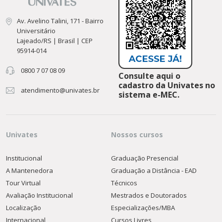
Av. Avelino Talini, 171 - Bairro
Universitário
Lajeado/RS | Brasil | CEP
95914-014
0800 7 07 08 09
Consulte aqui o
cadastro da Univates no
atendimento@univates.br
sistema e-MEC.
Univates
Nossos cursos
Institucional
Graduação Presencial
A Mantenedora
Graduação a Distância - EAD
Tour Virtual
Técnicos
Avaliação Institucional
Mestrados e Doutorados
Localização
Especializações/MBA
Internacional
Cursos Livres