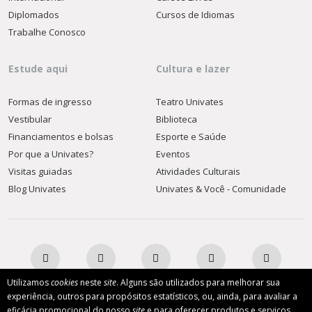
Diplomados
Cursos de Idiomas
Trabalhe Conosco
Estude aqui
Cultura e lazer
Formas de ingresso
Teatro Univates
Vestibular
Biblioteca
Financiamentos e bolsas
Esporte e Saúde
Por que a Univates?
Eventos
Visitas guiadas
Atividades Culturais
Blog Univates
Univates & Você - Comunidade
Utilizamos
cookies
neste
site
. Alguns são utilizados para melhorar sua
experiência, outros para propósitos estatísticos, ou, ainda, para avaliar a
eficácia promocional do nosso
site
e para oferecer produtos e serviços