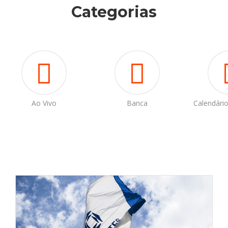
Categorias
Ao Vivo
Banca
Calendári