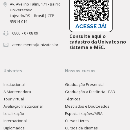
Av. Avelino Talini, 171 - Bairro
Universitário
Lajeado/RS | Brasil | CEP
95914-014
0800 7 07 08 09
Consulte aqui o
cadastro da Univates no
atendimento@univates.br
sistema e-MEC.
Univates
Nossos cursos
Institucional
Graduação Presencial
A Mantenedora
Graduação a Distância - EAD
Tour Virtual
Técnicos
Avaliação Institucional
Mestrados e Doutorados
Localização
Especializações/MBA
Internacional
Cursos Livres
Diplomados
Cursos de Idiomas