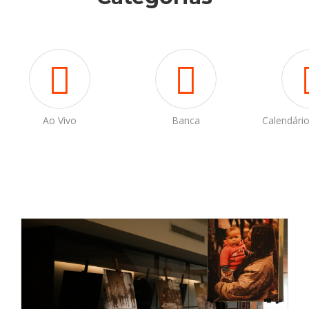
Ao Vivo
Banca
Calendári