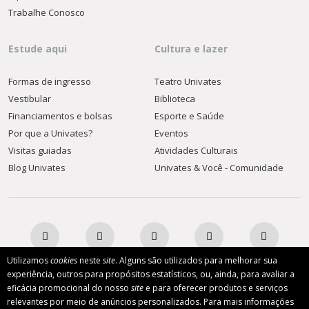
Trabalhe Conosco
Estude aqui
Cultura e lazer
Formas de ingresso
Teatro Univates
Vestibular
Biblioteca
Financiamentos e bolsas
Esporte e Saúde
Por que a Univates?
Eventos
Visitas guiadas
Atividades Culturais
Blog Univates
Univates & Você - Comunidade
Utilizamos
cookies
neste
site
. Alguns são utilizados para melhorar sua
experiência, outros para propósitos estatísticos, ou, ainda, para avaliar a
eficácia promocional do nosso
site
e para oferecer produtos e serviços
AFILIADA:
relevantes por meio de anúncios personalizados. Para mais informações