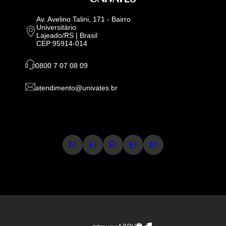
Av. Avelino Talini, 171 - Bairro
Universitário
Lajeado/RS | Brasil
CEP 95914-014
0800 7 07 08 09
atendimento@univates.br
E!
E!
E!
E!
E!