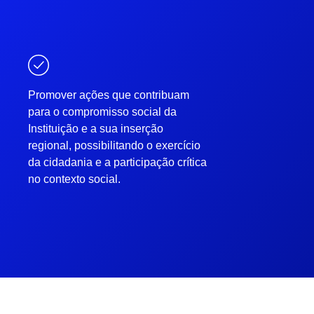
Promover ações que contribuam
Incen
para o compromisso social da
relaç
Instituição e a sua inserção
os tr
regional, possibilitando o exercício
conhe
da cidadania e a participação crítica
estud
no contexto social.