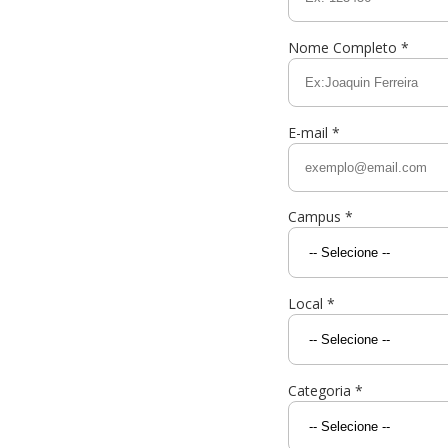
Trabalhe Con
Residências 
Orquestra Gus
Univates
Nome Completo *
E-mail *
Campus *
Local *
Categoria *