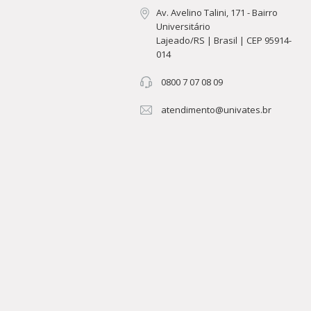
Av. Avelino Talini, 171 - Bairro
Universitário
Lajeado/RS | Brasil | CEP 95914-
014
0800 7 07 08 09
atendimento@univates.br