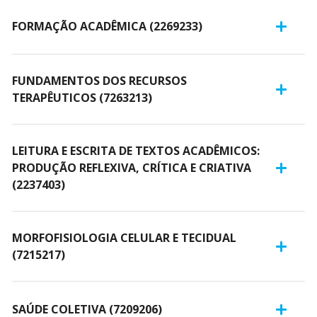
Cursos de Idiomas
Diplomados
Univates & Você - Comunidade
Escolas
FORMAÇÃO ACADÊMICA (2269233)
Residências Médicas
Trabalhe Conosco
Orquestra Gustavo Adolfo
Univates
FUNDAMENTOS DOS RECURSOS
TERAPÊUTICOS (7263213)
LEITURA E ESCRITA DE TEXTOS ACADÊMICOS:
PRODUÇÃO REFLEXIVA, CRÍTICA E CRIATIVA
(2237403)
MORFOFISIOLOGIA CELULAR E TECIDUAL
(7215217)
SAÚDE COLETIVA (7209206)