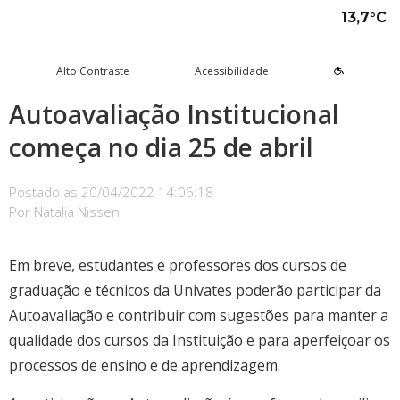
13,7°C
Alto Contraste
Acessibilidade
Autoavaliação Institucional
começa no dia 25 de abril
tude aqui
rsos
Univates
squisa e Inovação
tensão
ltura e Lazer
rviços
voltar
voltar
voltar
voltar
voltar
voltar
voltar
Formas de ingresso
Graduação Presencial
Institucional
Pesquisa
Programas e Projetos de
Teatro Univates
Alunos
Postado as
20/04/2022 14:06:18
Extensão
Por
Natalia Nissen
Vestibular
Graduação a Distância - EAD
A Mantenedora
Tecnovates
Vocal Univates
Comunidade
Cursos Abertos à Comunidade
Financiamentos e bolsas
Técnicos
Tour Virtual
Portal da Inovação
Biblioteca
Diplomados
Em breve, estudantes e professores dos cursos de
Assessoria Pedagógica Externa
graduação e técnicos da Univates poderão participar da
Por que a Univates?
Mestrados e Doutorados
Avaliação Institucional
Incubadora Tecnológica da
Esporte e Saúde
Empresas
Autoavaliação e contribuir com sugestões para manter a
Univates - Inovates
Visitas guiadas
Especializações/MBA
Localização
Eventos
Plataforma de Carreiras
qualidade dos cursos da Instituição e para aperfeiçoar os
processos de ensino e de aprendizagem.
Blog Univates
Cursos Crie
Internacional
Atividades Culturais
+Ação