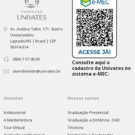
Av. Avelino Talini, 171 - Bairro
Universitário
Lajeado/RS | Brasil | CEP
95914-014
0800 7 07 08 09
Consulte aqui o
cadastro da Univates no
atendimento@univates.br
sistema e-MEC.
Univates
Nossos cursos
Institucional
Graduação Presencial
A Mantenedora
Graduação a Distância - EAD
Tour Virtual
Técnicos