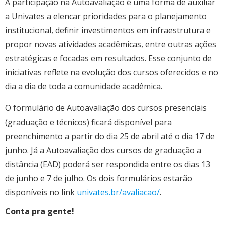
A participação na Autoavaliação é uma forma de auxiliar
Cursos de Idiomas
Diplomados
Univates & Você - Comunidade
Escolas
a Univates a elencar prioridades para o planejamento
Residências Médicas
Trabalhe Conosco
Orquestra Gustavo Adolfo
institucional, definir investimentos em infraestrutura e
Univates
propor novas atividades acadêmicas, entre outras ações
estratégicas e focadas em resultados. Esse conjunto de
iniciativas reflete na evolução dos cursos oferecidos e no
dia a dia de toda a comunidade acadêmica.
O formulário de Autoavaliação dos cursos presenciais
(graduação e técnicos) ficará disponível para
preenchimento a partir do dia 25 de abril até o dia 17 de
junho. Já a Autoavaliação dos cursos de graduação a
distância (EAD) poderá ser respondida entre os dias 13
de junho e 7 de julho. Os dois formulários estarão
disponíveis no link
univates.br/avaliacao/
.
Conta pra gente!