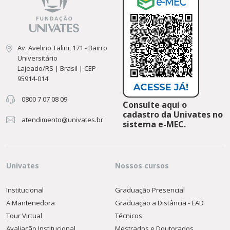
Av. Avelino Talini, 171 - Bairro
Universitário
Lajeado/RS | Brasil | CEP
95914-014
0800 7 07 08 09
Consulte aqui o
cadastro da Univates no
atendimento@univates.br
sistema e-MEC.
Univates
Nossos cursos
Institucional
Graduação Presencial
A Mantenedora
Graduação a Distância - EAD
Tour Virtual
Técnicos
Avaliação Institucional
Mestrados e Doutorados