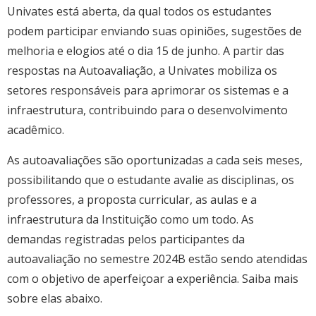
Cursos de Idiomas
Diplomados
Univates & Você - Comunidade
Escolas
Univates está aberta, da qual todos os estudantes
podem participar enviando suas opiniões, sugestões de
Residências Médicas
Trabalhe Conosco
Orquestra Gustavo Adolfo
Univates
melhoria e elogios até o dia 15 de junho. A partir das
respostas na Autoavaliação, a Univates mobiliza os
setores responsáveis para aprimorar os sistemas e a
infraestrutura, contribuindo para o desenvolvimento
acadêmico.
As autoavaliações são oportunizadas a cada seis meses,
possibilitando que o estudante avalie as disciplinas, os
professores, a proposta curricular, as aulas e a
infraestrutura da Instituição como um todo. As
demandas registradas pelos participantes da
autoavaliação no semestre 2024B estão sendo atendidas
com o objetivo de aperfeiçoar a experiência. Saiba mais
sobre elas abaixo.