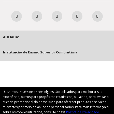
AFILIADA:
Instituição de Ensino Superior Comunitária
Utilizamos
cookies
neste
site
. Alguns são utilizados para melhorar sua
experiência, outros para propósitos estatísticos, ou, ainda, para avaliar a
eficácia promocional do nosso
site
e para oferecer produtos e serviços
relevantes por meio de anúncios personalizados. Para mais informações
sobre os cookies utilizados, consulte nossa
Política de Privacidade
.