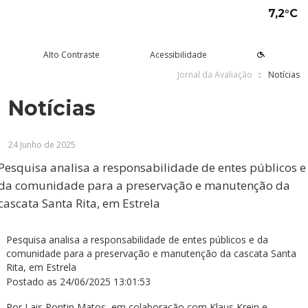
7,2°C
Alto Contraste
Acessibilidade
Jornal da Avaliação
Notícias
Notícias
tude aqui
rsos
Univates
squisa e Inovação
tensão
ltura e Lazer
rviços
voltar
voltar
voltar
voltar
voltar
voltar
voltar
24 Junho de 2025
Formas de ingresso
Graduação Presencial
Institucional
Pesquisa
Programas e Projetos de
Teatro Univates
Alunos
Extensão
Pesquisa analisa a responsabilidade de entes públicos e
Vestibular
Graduação a Distância - EAD
A Mantenedora
Tecnovates
Vocal Univates
Comunidade
da comunidade para a preservação e manutenção da
Cursos Abertos à Comunidade
cascata Santa Rita, em Estrela
Financiamentos e bolsas
Técnicos
Tour Virtual
Portal da Inovação
Biblioteca
Diplomados
Assessoria Pedagógica Externa
Por que a Univates?
Mestrados e Doutorados
Avaliação Institucional
Incubadora Tecnológica da
Esporte e Saúde
Empresas
Pesquisa analisa a responsabilidade de entes públicos e da
Univates - Inovates
comunidade para a preservação e manutenção da cascata Santa
Visitas guiadas
Especializações/MBA
Localização
Eventos
Plataforma de Carreiras
Rita, em Estrela
Postado as
24/06/2025 13:01:53
Blog Univates
Cursos Crie
Internacional
Atividades Culturais
+Ação
Por
Lais Pontin Matos, em colaboração com Klaus Krein e