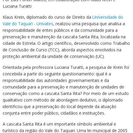
Cursos de Idiomas
Diplomados
Univates & Você - Comunidade
Escolas
Luciana Turatti
Residências Médicas
Trabalhe Conosco
Orquestra Gustavo Adolfo
Klaus Krein, diplomado do curso de Direito da
Universidade do
Univates
Vale do Taquari - Univates
, realizou uma pesquisa que analisa a
responsabilidade de entes públicos e da comunidade para a
preservação e manutenção da cascata Santa Rita, localizada na
cidade de Estrela. O artigo científico, desenvolvido como Trabalho
de Conclusão de Curso (TCC), aborda aspectos envolvidos na
proteção ambiental da unidade de conservação (UC).
Orientada pela professora Luciana Turatti, a pesquisa de Krein foi
concebida a partir do seguinte questionamento: qual é a
responsabilidade das autoridades governamentais e da
comunidade para a preservação e manutenção de unidades de
conservação como a cascata Santa Rita? Por meio de um estudo
qualitativo com método de abordagem dedutivo, o diplomado
identificou que a preservação do local depende da atuação
conjunta entre poder público, cidadãos e instituições.
A cascata Santa Rita é um importante símbolo ambiental e
turístico da região do Vale do Taquari. Uma lei municipal de 2005