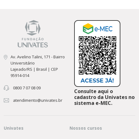
Av. Avelino Talini, 171 - Bairro
Universitário
Lajeado/RS | Brasil | CEP
95914-014
0800 7 07 08 09
Consulte aqui o
cadastro da Univates no
atendimento@univates.br
sistema e-MEC.
Univates
Nossos cursos