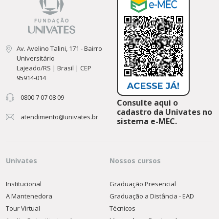
Av. Avelino Talini, 171 - Bairro
Universitário
Lajeado/RS | Brasil | CEP
95914-014
0800 7 07 08 09
Consulte aqui o
cadastro da Univates no
atendimento@univates.br
sistema e-MEC.
Univates
Nossos cursos
Institucional
Graduação Presencial
A Mantenedora
Graduação a Distância - EAD
Tour Virtual
Técnicos