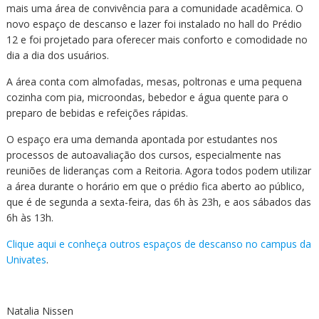
Cursos de Idiomas
Diplomados
Univates & Você - Comunidade
Escolas
mais uma área de convivência para a comunidade acadêmica. O
novo espaço de descanso e lazer foi instalado no hall do Prédio
Residências Médicas
Trabalhe Conosco
Orquestra Gustavo Adolfo
12 e foi projetado para oferecer mais conforto e comodidade no
Univates
dia a dia dos usuários.
A área conta com almofadas, mesas, poltronas e uma pequena
cozinha com pia, microondas, bebedor e água quente para o
preparo de bebidas e refeições rápidas.
O espaço era uma demanda apontada por estudantes nos
processos de autoavaliação dos cursos, especialmente nas
reuniões de lideranças com a Reitoria. Agora todos podem utilizar
a área durante o horário em que o prédio fica aberto ao público,
que é de segunda a sexta-feira, das 6h às 23h, e aos sábados das
6h às 13h.
Clique aqui e conheça outros espaços de descanso no campus da
Univates
.
Natalia Nissen