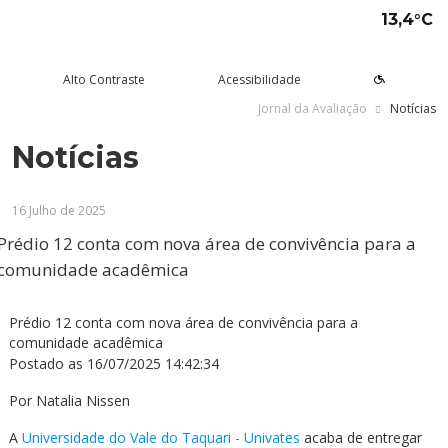
13,4°C
Alto Contraste
Acessibilidade
Jornal da Avaliação
Notícias
Notícias
tude aqui
rsos
Univates
squisa e Inovação
tensão
ltura e Lazer
rviços
voltar
voltar
voltar
voltar
voltar
voltar
voltar
16 Julho de 2025
Formas de ingresso
Graduação Presencial
Institucional
Pesquisa
Programas e Projetos de
Teatro Univates
Alunos
Extensão
Prédio 12 conta com nova área de convivência para a
Vestibular
Graduação a Distância - EAD
A Mantenedora
Tecnovates
Vocal Univates
Comunidade
comunidade acadêmica
Cursos Abertos à Comunidade
Financiamentos e bolsas
Técnicos
Tour Virtual
Portal da Inovação
Biblioteca
Diplomados
Assessoria Pedagógica Externa
Prédio 12 conta com nova área de convivência para a
Por que a Univates?
Mestrados e Doutorados
Avaliação Institucional
Incubadora Tecnológica da
Esporte e Saúde
Empresas
comunidade acadêmica
Univates - Inovates
Postado as
16/07/2025 14:42:34
Visitas guiadas
Especializações/MBA
Localização
Eventos
Plataforma de Carreiras
Por
Natalia Nissen
Blog Univates
Cursos Crie
Internacional
Atividades Culturais
+Ação
A
Universidade do Vale do Taquari - Univates
acaba de entregar