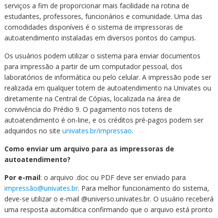
Cursos de Idiomas
Diplomados
Univates & Você - Comunidade
Escolas
serviços a fim de proporcionar mais facilidade na rotina de
estudantes, professores, funcionários e comunidade. Uma das
Residências Médicas
Trabalhe Conosco
Orquestra Gustavo Adolfo
comodidades disponíveis é o sistema de impressoras de
Univates
autoatendimento instaladas em diversos pontos do campus.
Os usuários podem utilizar o sistema para enviar documentos
para impressão a partir de um computador pessoal, dos
laboratórios de informática ou pelo celular. A impressão pode ser
realizada em qualquer totem de autoatendimento na Univates ou
diretamente na Central de Cópias, localizada na área de
convivência do Prédio 9. O pagamento nos totens de
autoatendimento é on-line, e os créditos pré-pagos podem ser
adquiridos no site
univates.br/impressao
.
Como enviar um arquivo para as impressoras de
autoatendimento?
Por e-mail
: o arquivo .doc ou PDF deve ser enviado para
impressão@univates.br
. Para melhor funcionamento do sistema,
deve-se utilizar o e-mail @universo.univates.br. O usuário receberá
uma resposta automática confirmando que o arquivo está pronto