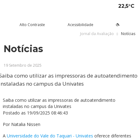
22,5°C
Alto Contraste
Acessibilidade
Jornal da Avaliação
Notícias
Notícias
tude aqui
rsos
Univates
squisa e Inovação
tensão
ltura e Lazer
rviços
voltar
voltar
voltar
voltar
voltar
voltar
voltar
19 Setembro de 2025
Formas de ingresso
Graduação Presencial
Institucional
Pesquisa
Programas e Projetos de
Teatro Univates
Alunos
Extensão
Saiba como utilizar as impressoras de autoatendimento
Vestibular
Graduação a Distância - EAD
A Mantenedora
Tecnovates
Vocal Univates
Comunidade
instaladas no campus da Univates
Cursos Abertos à Comunidade
Financiamentos e bolsas
Técnicos
Tour Virtual
Portal da Inovação
Biblioteca
Diplomados
Assessoria Pedagógica Externa
Saiba como utilizar as impressoras de autoatendimento
Por que a Univates?
Mestrados e Doutorados
Avaliação Institucional
Incubadora Tecnológica da
Esporte e Saúde
Empresas
instaladas no campus da Univates
Univates - Inovates
Postado as
19/09/2025 08:46:43
Visitas guiadas
Especializações/MBA
Localização
Eventos
Plataforma de Carreiras
Por
Natalia Nissen
Blog Univates
Cursos Crie
Internacional
Atividades Culturais
+Ação
A
Universidade do Vale do Taquari - Univates
oferece diferentes