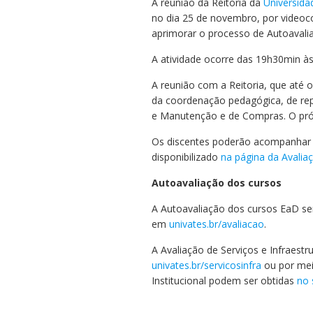
A reunião da Reitoria da
Universida
Residências 
Trabalhe Con
Orquestra Gus
no dia 25 de novembro, por videocon
Univates
aprimorar o processo de Autoavaliaç
A atividade ocorre das 19h30min às
A reunião com a Reitoria, que até 
da coordenação pedagógica, de rep
e Manutenção e de Compras. O pró-
Os discentes poderão acompanhar o
disponibilizado
na página da Avaliaç
Autoavaliação dos cursos
A Autoavaliação dos cursos EaD ser
em
univates.br/avaliacao
.
A Avaliação de Serviços e Infraest
univates.br/servicosinfra
ou por mei
Institucional podem ser obtidas
no 