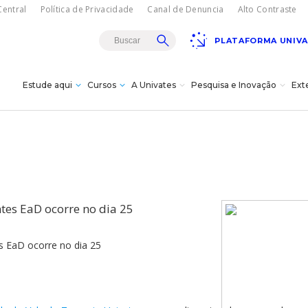
entral
Política de Privacidade
Canal de Denuncia
Alto Contraste
PLATAFORMA UNIV
Estude aqui
Cursos
A Univates
Pesquisa e Inovação
Ext
Teatro Univates
gresso
sencial
rojetos de
es
istância - EAD
a
s
s à
s e bolsas
vação
dagógica
tes EaD ocorre no dia 25
vates?
Doutorados
itucional
cnológica da
úde
ovates
s
ões/MBA
Carreiras
s EaD ocorre no dia 25
18/08
Gala Concert com
turais
Oksana Bondareva e
Institucional
Cursos Crie
Pesquisa
The Moscow Ballet em
omas
cê -
Lajeado