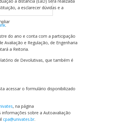
uação a distância (EaD) será realizada
ituição, a esclarecer dúvidas e a
mpliar
ink
.
stre do ano e conta com a participação
de Avaliação e Regulação, de Engenharia
ará a Reitoria.
latório de Devolutivas, que também é
ta acessar o formulário disponibilizado
nivates
, na página
s informações sobre a Autoavaliação
il
cpa@univates.br
.