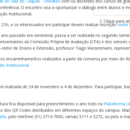
de do Vale do Taquari - Univates
com os discentes dos cursos de grad
Médicas
osco
tavo Adolfo
ferência. O encontro visa a oportunizar o diálogo entre alunos e Inst
ão Institucional.
Clique para a
 21h, e os interessados em participar devem realizar inscrição
neste l
o ano passado era semestral, passa a ser realizada no segundo seme
resentantes da Comissão Própria de Avaliação (CPA) e dos setores 
reitor de Ensino e Extensão, professor Tiago Weizenmann, represent
s encaminhamentos realizados a partir da conversa por meio do Re
ão Institucional
.
á realizada de 24 de novembro a 4 de dezembro. Para participar, bas
rutura fica disponível para preenchimento o ano todo na
Plataforma U
o dos QR Codes distribuídos em diferentes espaços do campus. Mai
site
, pelo telefone (51) 3714-7000, ramais 5111 e 5272, ou pelo e-ma