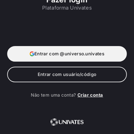
Plataforma Univates
Entrar com @universo.univates
Entrar com usuário/código
Não tem uma conta?
Criar conta