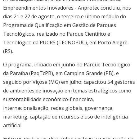
Cursos de Idiomas
Diplomados
Univates & Você - Comunidade
Escolas
Empreendimentos Inovadores - Anprotec concluiu, nos
Residências Médicas
Trabalhe Conosco
Orquestra Gustavo Adolfo
dias 21 e 22 de agosto, o terceiro e último módulo do
Univates
Programa de Qualificação em Gestão de Parques
Tecnológicos, realizado no Parque Científico e
Tecnológico da PUCRS (TECNOPUC), em Porto Alegre
(RS).
O programa, iniciado em junho no Parque Tecnológico
da Paraíba (PaqTcPB), em Campina Grande (PB), e
seguido por Viçosa (MG) em julho, capacitou 54 gestores
de ambientes de inovação em temas estratégicos como
sustentabilidade econômico-financeira,
internacionalização, redes globais, governança,
marketing, captação de recursos e uso de inteligência
artificial.
Entre os destaques desta etapa esteve a participação da