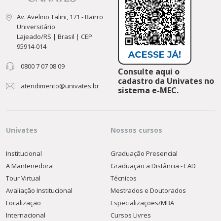
Av. Avelino Talini, 171 - Bairro
Universitário
Lajeado/RS | Brasil | CEP
95914-014
0800 7 07 08 09
Consulte aqui o
cadastro da Univates no
atendimento@univates.br
sistema e-MEC.
Univates
Nossos cursos
Institucional
Graduação Presencial
A Mantenedora
Graduação a Distância - EAD
Tour Virtual
Técnicos
Avaliação Institucional
Mestrados e Doutorados
Localização
Especializações/MBA
Internacional
Cursos Livres