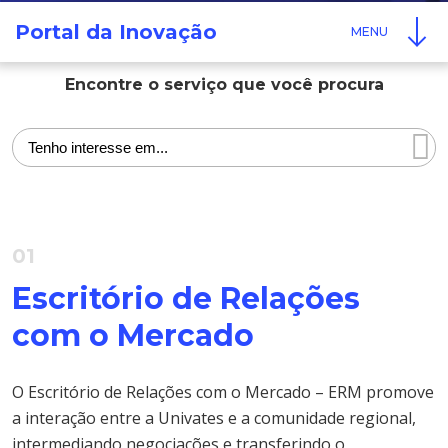
Cursos de Idiomas
Diplomados
Univates & Você - Comunidade
Escolas
Portal da Inovação
Residências Médicas
Trabalhe Conosco
Orquestra Gustavo Adolfo
Univates
Encontre o serviço que você procura
01
Escritório de Relações
com o Mercado
O Escritório de Relações com o Mercado – ERM promove
a interação entre a Univates e a comunidade regional,
intermediando negociações e transferindo o