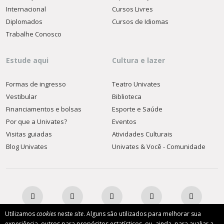
Internacional
Cursos Livres
Diplomados
Cursos de Idiomas
Trabalhe Conosco
Estude aqui
Cultura e lazer
Formas de ingresso
Teatro Univates
Vestibular
Biblioteca
Financiamentos e bolsas
Esporte e Saúde
Por que a Univates?
Eventos
Visitas guiadas
Atividades Culturais
Blog Univates
Univates & Você - Comunidade
Utilizamos
cookies
neste
site
. Alguns são utilizados para melhorar sua
experiência, outros para propósitos estatísticos, ou, ainda, para avaliar a