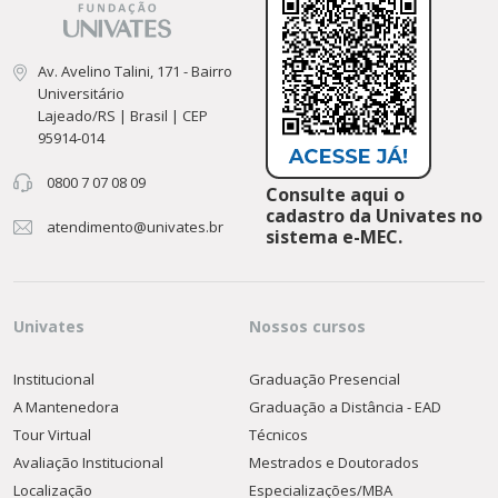
Av. Avelino Talini, 171 - Bairro
Universitário
Lajeado/RS | Brasil | CEP
95914-014
0800 7 07 08 09
Consulte aqui o
cadastro da Univates no
atendimento@univates.br
sistema e-MEC.
Univates
Nossos cursos
Institucional
Graduação Presencial
A Mantenedora
Graduação a Distância - EAD
Tour Virtual
Técnicos
Avaliação Institucional
Mestrados e Doutorados
Localização
Especializações/MBA