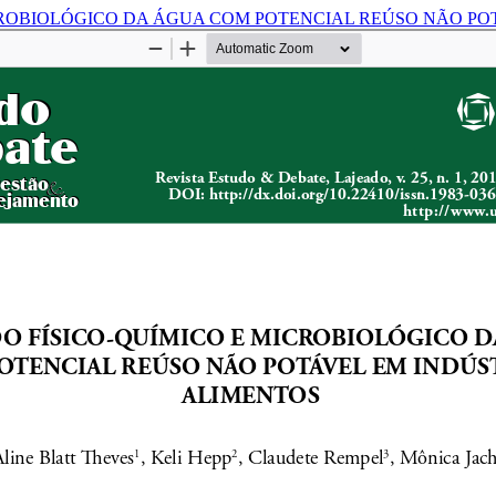
CROBIOLÓGICO DA ÁGUA COM POTENCIAL REÚSO NÃO PO