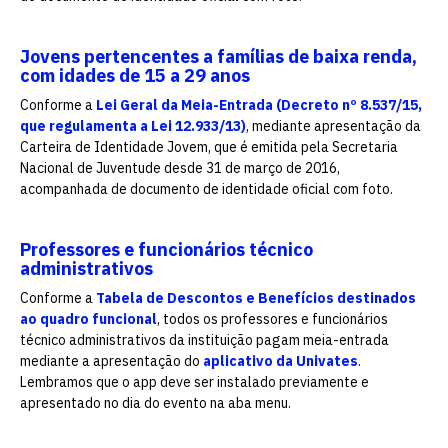
Jovens pertencentes a famílias de baixa renda,
com idades de 15 a 29 anos
Conforme a
Lei Geral da Meia-Entrada (Decreto nº 8.537/15,
que regulamenta a Lei 12.933/13)
, mediante apresentação da
Carteira de Identidade Jovem, que é emitida pela Secretaria
Nacional de Juventude desde 31 de março de 2016,
acompanhada de documento de identidade oficial com foto.
Professores e funcionários técnico
administrativos
Escolha a vaga que você
Conforme a
Tabela de Descontos e Benefícios destinados
quer concorrer:
ao quadro funcional
, todos os professores e funcionários
técnico administrativos da instituição pagam meia-entrada
mediante a apresentação do
aplicativo da Univates
.
Lembramos que o app deve ser instalado previamente e
vagas para início de curso
apresentado no dia do evento na aba menu.
vagas a partir do 2º ano de curso