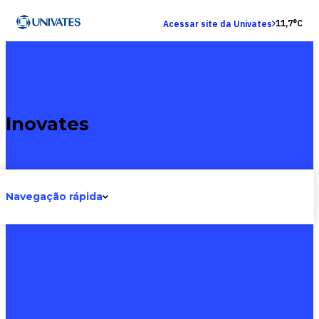
11,7°C
Acessar site da Univates
Inovates
Navegação rápida