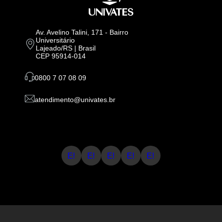
Av. Avelino Talini, 171 - Bairro
Universitário
Lajeado/RS | Brasil
CEP 95914-014
0800 7 07 08 09
atendimento@univates.br
E!
E!
E!
E!
E!