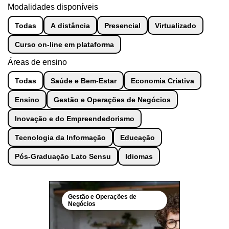
Modalidades disponíveis
Todas
A distância
Presencial
Virtualizado
Curso on-line em plataforma
Áreas de ensino
Todas
Saúde e Bem-Estar
Economia Criativa
Ensino
Gestão e Operações de Negócios
Inovação e do Empreendedorismo
Tecnologia da Informação
Educação
Pós-Graduação Lato Sensu
Idiomas
Gestão e Operações de
Negócios