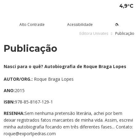
4,9°C
Alto Contraste
Acessibilidade
Editora Univates
Publicação
Publicação
tude aqui
rsos
Univates
squisa e Inovação
tensão
ltura e Lazer
rviços
voltar
voltar
voltar
voltar
voltar
voltar
voltar
Formas de ingresso
Graduação Presencial
Institucional
Pesquisa
Programas e Projetos de
Teatro Univates
Alunos
Nasci para o quê? Autobiografia de Roque Braga Lopes
Extensão
Vestibular
Graduação a Distância - EAD
A Mantenedora
Tecnovates
Vocal Univates
Comunidade
AUTOR/ORG.:
Roque Braga Lopes
Cursos Abertos à Comunidade
ANO:
2015
Financiamentos e bolsas
Técnicos
Tour Virtual
Portal da Inovação
Biblioteca
Diplomados
Assessoria Pedagógica Externa
ISBN:
978-85-8167-129-1
Por que a Univates?
Mestrados e Doutorados
Avaliação Institucional
Incubadora Tecnológica da
Esporte e Saúde
Empresas
Univates - Inovates
RESENHA:
Sem nenhuma pretensão literária, achei por bem
Visitas guiadas
Especializações/MBA
Localização
Eventos
Plataforma de Carreiras
deixar registrados fatos marcantes de minha vida. Assim, escrevi
minha autobiografia focando em três diferentes fases... Contato:
Blog Univates
Cursos Crie
Internacional
Atividades Culturais
+Ação
roque@exportpedras.com