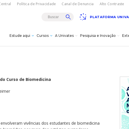
entral
Política de Privacidade
Canal de Denuncia
Alto Contraste
PLATAFORMA UNIV
Estude aqui
Cursos
A Univates
Pesquisa e Inovação
Ext
Teatro Univates
gresso
sencial
rojetos de
es
istância - EAD
a
s
s à
 do Curso de Biomedicina
s e bolsas
vação
dagógica
eimer
vates?
Doutorados
itucional
cnológica da
úde
ovates
s
ões/MBA
Carreiras
18/08
Gala Concert com
turais
Oksana Bondareva e
Institucional
Cursos Crie
Pesquisa
The Moscow Ballet em
omas
cê -
 envolveram vivências dos estudantes de biomedicina
Lajeado