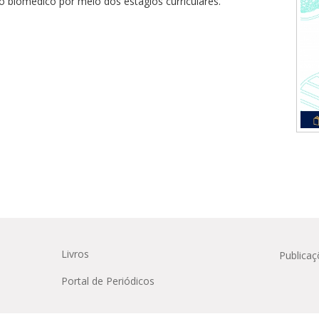
o biomédico por meio dos estágios curriculares.
Médicas
osco
tavo Adolfo
Livros
Publicaç
Portal de Periódicos