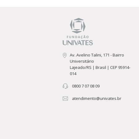
Av. Avelino Talini, 171 - Bairro
Universitário
Lajeado/RS | Brasil | CEP 95914-
014
0800 7 07 08 09
atendimento@univates.br