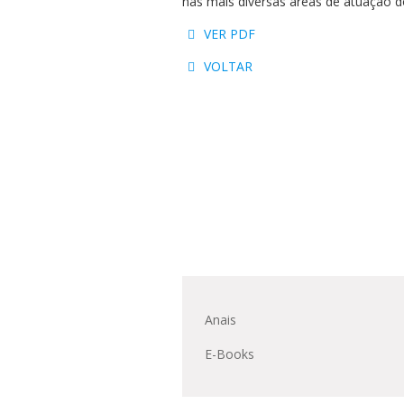
nas mais diversas áreas de atuação d
Residências 
Trabalhe Con
Orquestra Gus
Univates
VER PDF
VOLTAR
Anais
E-Books