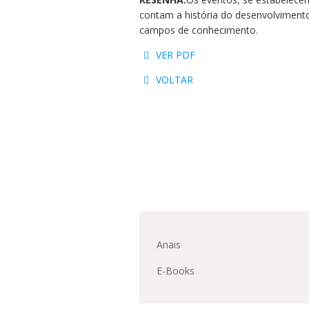
Residências 
Trabalhe Con
Orquestra Gus
contam a história do desenvolvimento
Univates
campos de conhecimento.
VER PDF
VOLTAR
Anais
E-Books