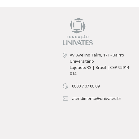
Av. Avelino Talini, 171 - Bairro
Universitário
Lajeado/RS | Brasil | CEP 95914-
014
0800 7 07 08 09
atendimento@univates.br