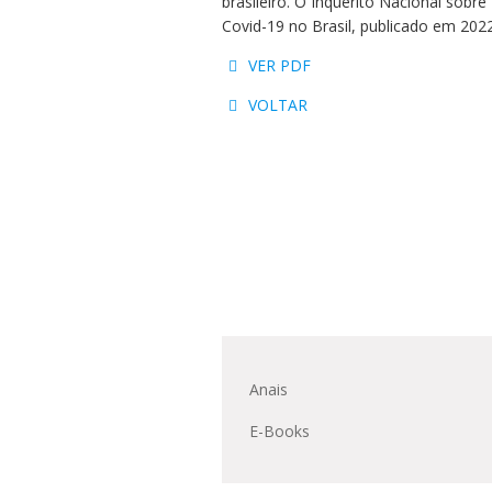
brasileiro. O Inquérito Nacional sob
Residências 
Trabalhe Con
Orquestra Gus
Covid-19 no Brasil, publicado em 2022.
Univates
VER PDF
VOLTAR
Anais
E-Books