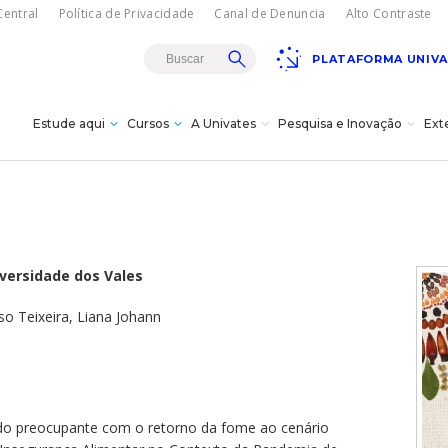
entral
Política de Privacidade
Canal de Denuncia
Alto Contraste
PLATAFORMA UNIV
Estude aqui
Cursos
A Univates
Pesquisa e Inovação
Ext
Teatro Univates
gresso
sencial
rojetos de
es
istância - EAD
a
s
s à
iversidade dos Vales
s e bolsas
vação
dagógica
so Teixeira, Liana Johann
vates?
Doutorados
itucional
cnológica da
úde
ovates
s
ões/MBA
Carreiras
18/08
Gala Concert com
turais
Oksana Bondareva e
Institucional
Cursos Crie
Pesquisa
The Moscow Ballet em
omas
cê -
do preocupante com o retorno da fome ao cenário
Lajeado