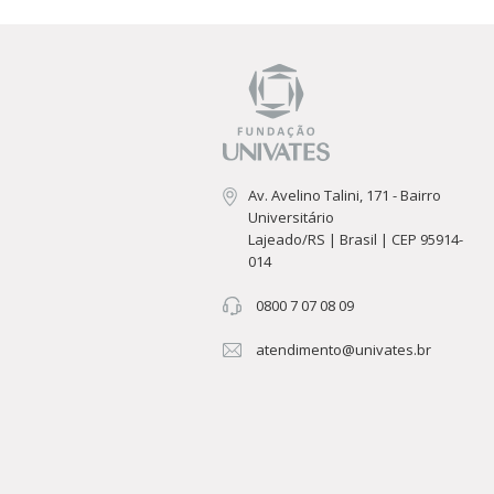
Av. Avelino Talini, 171 - Bairro
Universitário
Lajeado/RS | Brasil | CEP 95914-
014
0800 7 07 08 09
atendimento@univates.br