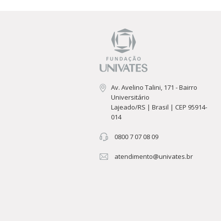
Av. Avelino Talini, 171 - Bairro
Universitário
Lajeado/RS | Brasil | CEP 95914-
014
0800 7 07 08 09
atendimento@univates.br