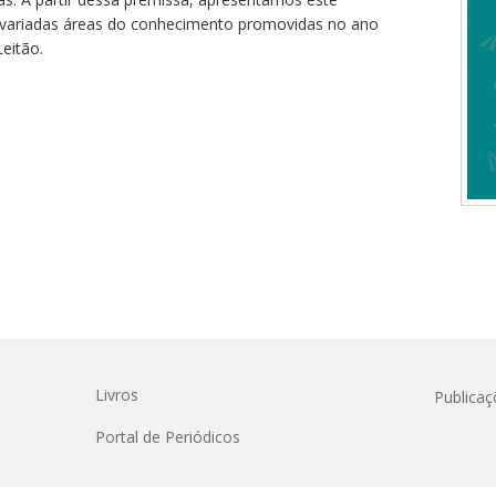
Médicas
osco
tavo Adolfo
 variadas áreas do conhecimento promovidas no ano
eitão.
Livros
Publicaç
Portal de Periódicos