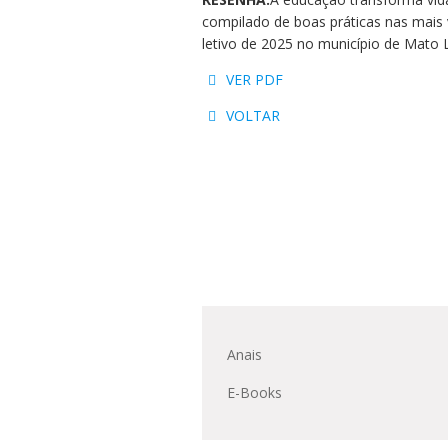
Residências 
Trabalhe Con
Orquestra Gus
compilado de boas práticas nas mais
Univates
letivo de 2025 no município de Mato L
VER PDF
VOLTAR
Anais
E-Books