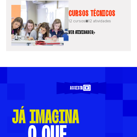
CURSOS TÉCNICOS
12 cursos
12 atividades
VER ATIVIDADES
BAIXE O MAPA E ENCONTRE
SUAS ATIVIDADES
BAIXAR MAPA
PARA NÃO SE PERDER
ASSISTA
Quer saber por onde andar no campus?
JÁ IMAGINA
ASSISTA
O QUE
DESAFIO VIRTUAL