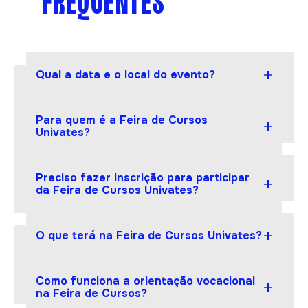
FREQUENTES
Qual a data e o local do evento?
A Feira de Cursos será realizada no dia 01 de
outubro de 2026, no campus da Univates.
Para quem é a Feira de Cursos
Univates?
A Feira de Cursos Univates é um evento voltado
a estudantes de Ensino Médio e a pessoas
Preciso fazer inscrição para participar
interessadas em conhecer a Instituição para
da Feira de Cursos Univates?
começar um curso de graduação ou curso
técnico.
Sim. Para participar da Feira de Cursos é
necessário realizar inscrição prévia, que é
O que terá na Feira de Cursos Univates?
totalmente gratuita.
Os participantes poderão fazer uma verdadeira
imersão na rotina universitária, por meio de tour
Como funciona a orientação vocacional
pelo campus, atividades práticas dos cursos de
na Feira de Cursos?
graduação presencial e cursos técnicos,