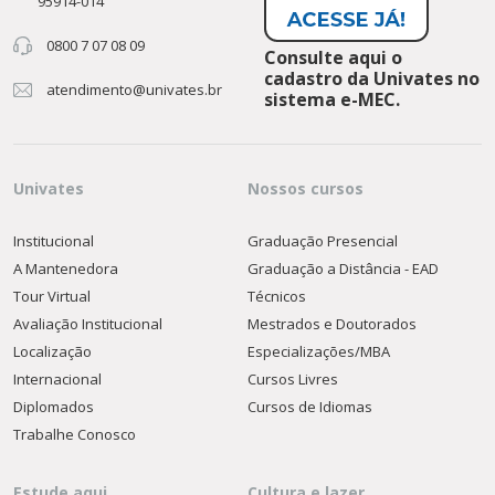
95914-014
0800 7 07 08 09
Consulte aqui o
cadastro da Univates no
atendimento@univates.br
sistema e-MEC.
Univates
Nossos cursos
Institucional
Graduação Presencial
A Mantenedora
Graduação a Distância - EAD
Tour Virtual
Técnicos
Avaliação Institucional
Mestrados e Doutorados
Localização
Especializações/MBA
Internacional
Cursos Livres
Diplomados
Cursos de Idiomas
Trabalhe Conosco
Estude aqui
Cultura e lazer