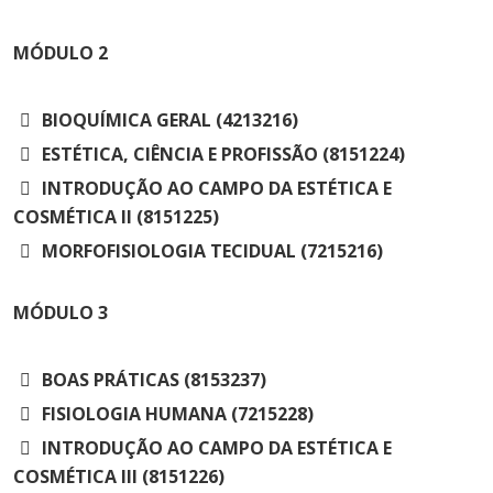
Cursos de Idiomas
Diplomados
Univates & Você - Comunidade
Escolas
Residências Médicas
Trabalhe Conosco
Orquestra Gustavo Adolfo
MÓDULO
2
Univates
BIOQUÍMICA GERAL (4213216)
ESTÉTICA, CIÊNCIA E PROFISSÃO (8151224)
INTRODUÇÃO AO CAMPO DA ESTÉTICA E
COSMÉTICA II (8151225)
MORFOFISIOLOGIA TECIDUAL (7215216)
MÓDULO
3
BOAS PRÁTICAS (8153237)
FISIOLOGIA HUMANA (7215228)
INTRODUÇÃO AO CAMPO DA ESTÉTICA E
COSMÉTICA III (8151226)