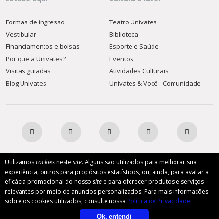
Formas de ingresso
Teatro Univates
Vestibular
Biblioteca
Financiamentos e bolsas
Esporte e Saúde
Por que a Univates?
Eventos
Visitas guiadas
Atividades Culturais
Blog Univates
Univates & Você - Comunidade
Utilizamos
cookies
neste
site
. Alguns são utilizados para melhorar sua
AFILIADA:
experiência, outros para propósitos estatísticos, ou, ainda, para avaliar a
eficácia promocional do nosso
site
e para oferecer produtos e serviços
relevantes por meio de anúncios personalizados. Para mais informações
Instituição de Ensino Superior Comunitária
sobre os cookies utilizados, consulte nossa
Política de Privacidade
.
Ok, entendi