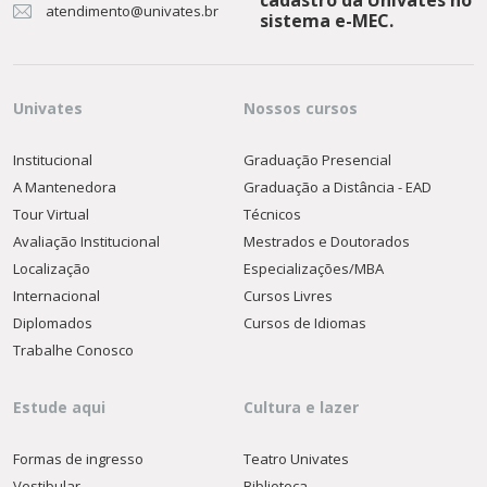
cadastro da Univates no
atendimento@univates.br
sistema e-MEC.
Univates
Nossos cursos
Institucional
Graduação Presencial
A Mantenedora
Graduação a Distância - EAD
Tour Virtual
Técnicos
Avaliação Institucional
Mestrados e Doutorados
Localização
Especializações/MBA
Internacional
Cursos Livres
Diplomados
Cursos de Idiomas
Trabalhe Conosco
Estude aqui
Cultura e lazer
Formas de ingresso
Teatro Univates
Vestibular
Biblioteca