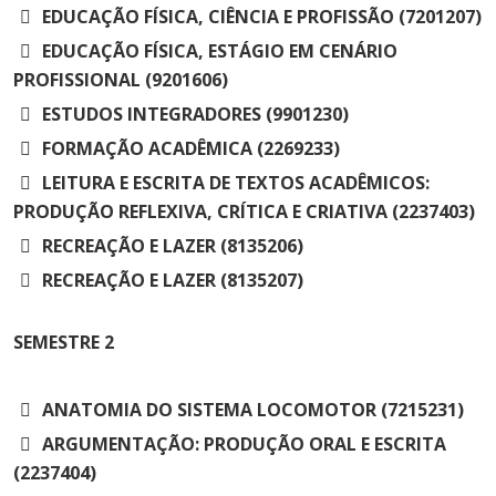
Cursos de Idiomas
Diplomados
Univates & Você - Comunidade
Escolas
EDUCAÇÃO FÍSICA, CIÊNCIA E PROFISSÃO (7201207)
EDUCAÇÃO FÍSICA, ESTÁGIO EM CENÁRIO
Residências Médicas
Trabalhe Conosco
Orquestra Gustavo Adolfo
Univates
PROFISSIONAL (9201606)
ESTUDOS INTEGRADORES (9901230)
FORMAÇÃO ACADÊMICA (2269233)
LEITURA E ESCRITA DE TEXTOS ACADÊMICOS:
PRODUÇÃO REFLEXIVA, CRÍTICA E CRIATIVA (2237403)
RECREAÇÃO E LAZER (8135206)
RECREAÇÃO E LAZER (8135207)
SEMESTRE
2
ANATOMIA DO SISTEMA LOCOMOTOR (7215231)
ARGUMENTAÇÃO: PRODUÇÃO ORAL E ESCRITA
(2237404)