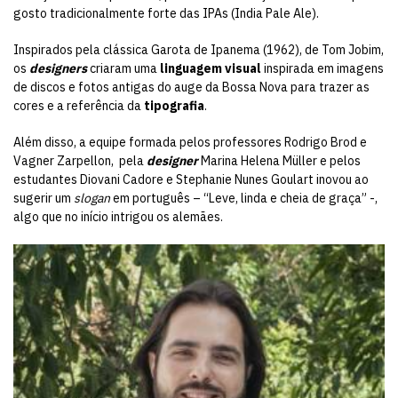
gosto tradicionalmente forte das IPAs (India Pale Ale).
Inspirados pela clássica Garota de Ipanema (1962), de Tom Jobim,
os
designers
criaram uma
linguagem visual
inspirada em imagens
de discos e fotos antigas do auge da Bossa Nova para trazer as
cores e a referência da
tipografia
.
Além disso, a equipe formada pelos professores Rodrigo Brod e
Vagner Zarpellon, pela
designer
Marina Helena Müller e pelos
estudantes Diovani Cadore e Stephanie Nunes Goulart inovou ao
sugerir um
slogan
em português – “Leve, linda e cheia de graça” -,
algo que no início intrigou os alemães.