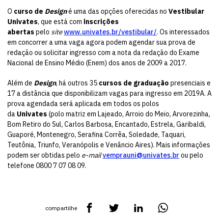
O
curso de
Design
é uma das opções oferecidas no
Vestibular
Univates
, que está com
inscrições
abertas
pelo
site
www.univates.br/vestibular/
. Os interessados
em concorrer a uma vaga agora podem agendar sua prova de
redação ou solicitar ingresso com a nota da redação do Exame
Nacional de Ensino Médio (Enem) dos anos de 2009 a 2017.
Além de
Design
, há outros 35
cursos de graduação
presenciais e
17 a distância que disponibilizam vagas para ingresso em 2019A. A
prova agendada será aplicada em todos os polos
da
Univates
(polo matriz em Lajeado, Arroio do Meio, Arvorezinha,
Bom Retiro do Sul, Carlos Barbosa, Encantado, Estrela, Garibaldi,
Guaporé, Montenegro, Serafina Corrêa, Soledade, Taquari,
Teutônia, Triunfo, Veranópolis e Venâncio Aires). Mais informações
podem ser obtidas pelo
e-mail
vemprauni@univates.br
ou pelo
telefone 0800 7 07 08 09.
compartilhe