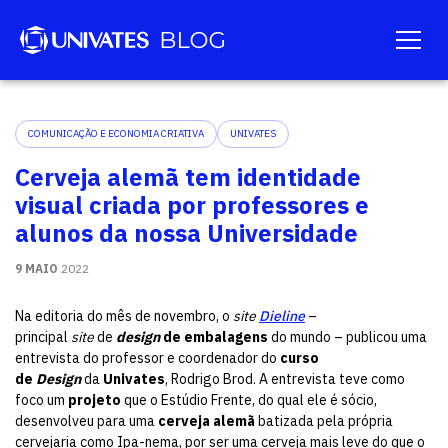
COMUNICAÇÃO E ECONOMIA CRIATIVA
UNIVATES
Cerveja alemã tem identidade
visual criada por professores e
alunos da nossa Universidade
9 MAIO
2022
Na editoria do mês de novembro, o
site
Dieline
–
principal
site
de
design
de embalagens
do mundo – publicou uma
entrevista do professor e coordenador do
curso
de
Design
da
Univates
, Rodrigo Brod. A entrevista teve como
foco um
projeto
que o Estúdio Frente, do qual ele é sócio,
desenvolveu para uma
cerveja alemã
batizada pela própria
cervejaria como Ipa-nema, por ser uma cerveja mais leve do que o