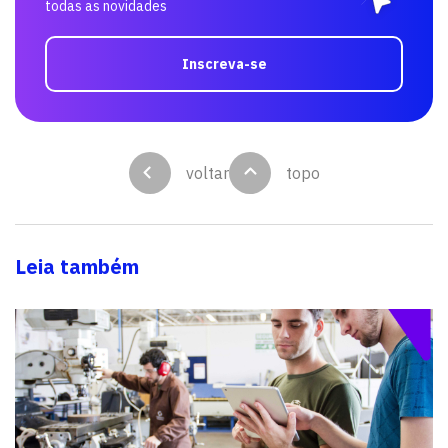
todas as novidades
Inscreva-se
voltar
topo
Leia também