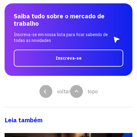
Saiba tudo sobre o mercado de
trabalho
Inscreva-se em nossa lista para ficar sabendo de
todas as novidades
Inscreva-se
voltar
topo
Leia também