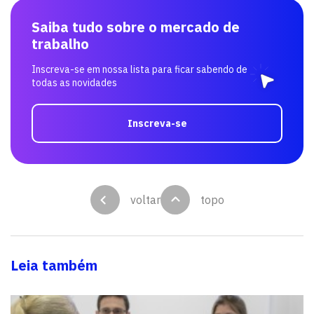
Saiba tudo sobre o mercado de
trabalho
Inscreva-se em nossa lista para ficar sabendo de
todas as novidades
Inscreva-se
voltar
topo
Leia também