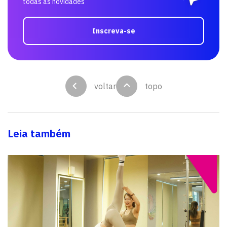
todas as novidades
Inscreva-se
voltar
topo
Leia também