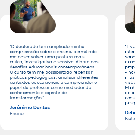
"O doutorado tem ampliado minha
"Tiv
compreensão sobre o ensino, permitindo-
inte
me desenvolver uma postura mais
sand
crítica, investigativa e sensível diante dos
acad
desafios educacionais contemporâneos.
prop
O curso tem me possibilitado repensar
- nã
práticas pedagógicas, analisar diferentes
mas
contextos educacionais e compreender o
visã
papel do professor como mediador do
Minh
conhecimento e agente de
de a
transformação."
cons
pesq
Jerônimo Dantas
Deb
Ensino
Biot