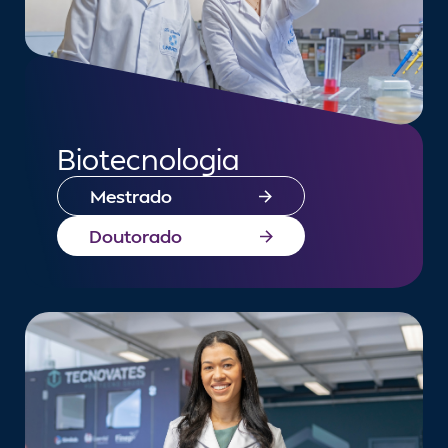
vemprauni@univ
(51) 3714-7043
Biotecnologia
Mestrado
Doutorado