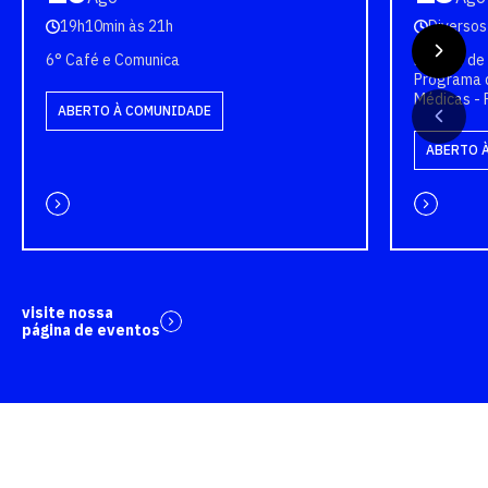
19h10min às 21h
Diversos
6° Café e Comunica
Bancas de 
Programa 
Médicas -
ABERTO À COMUNIDADE
ABERTO 
visite nossa
página de eventos