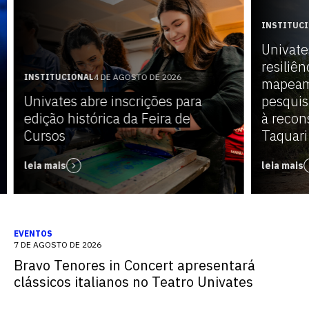
INSTITUC
Univate
resiliên
INSTITUCIONAL
4 DE AGOSTO DE 2026
mapeam
Univates abre inscrições para
pesquis
edição histórica da Feira de
à recon
Cursos
Taquari
leia mais
leia mais
EVENTOS
7 DE AGOSTO DE 2026
Bravo Tenores in Concert apresentará
clássicos italianos no Teatro Univates