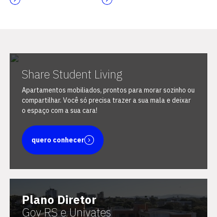
Escolha a vaga que você
Share Student Living
quer concorrer:
Apartamentos mobiliados, prontos para morar sozinho ou
compartilhar. Você só precisa trazer a sua mala e deixar
o espaço com a sua cara!
vagas para início de curso
quero conhecer
vagas a partir do 2º ano de curso
Plano Diretor
Gov RS e Univates