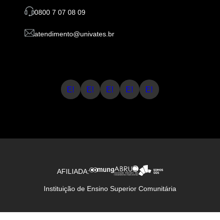
0800 7 07 08 09
atendimento@univates.br
E!
E!
E!
E!
E!
AFILIADA:
Instituição de Ensino Superior Comunitária