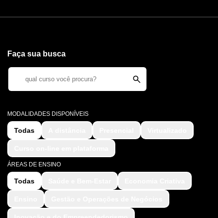
Faça sua busca
MODALIDADES DISPONÍVEIS
Todas
A distância
Presencial
Virtualizado
Curso on-line em plataforma
ÁREAS DE ENSINO
Todas
Saúde e Bem-Estar
Economia Criativa
Ensino
Gestão e Operações de Negócios
Inovação e do Empreendedorismo