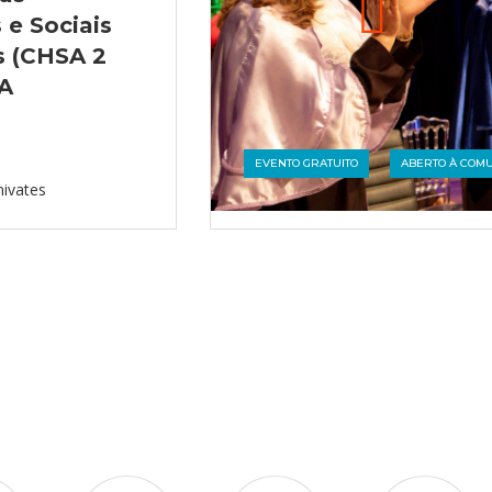
e Sociais
s (CHSA 2
6A
EVENTO GRATUITO
ABERTO À COM
nivates