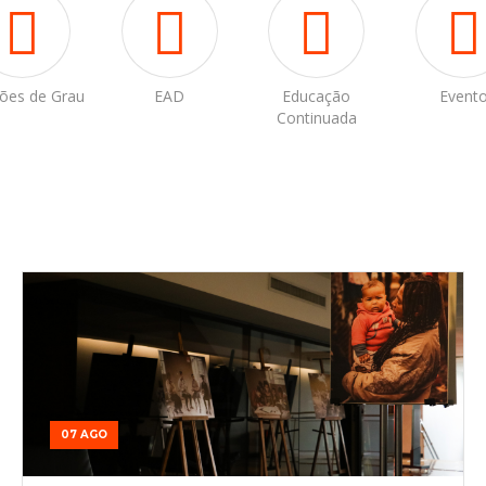
ões de Grau
EAD
Educação
Event
Continuada
07 AGO