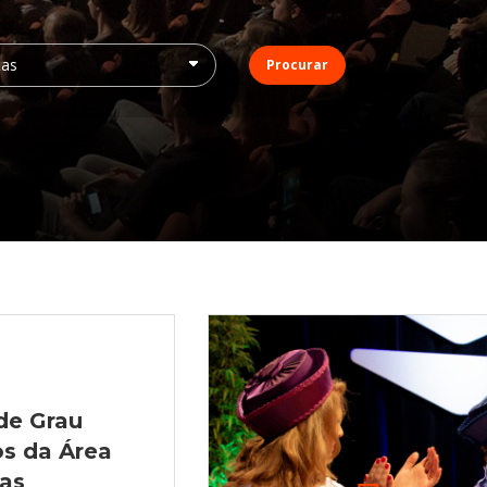
Procurar
de Grau
os da Área
ias