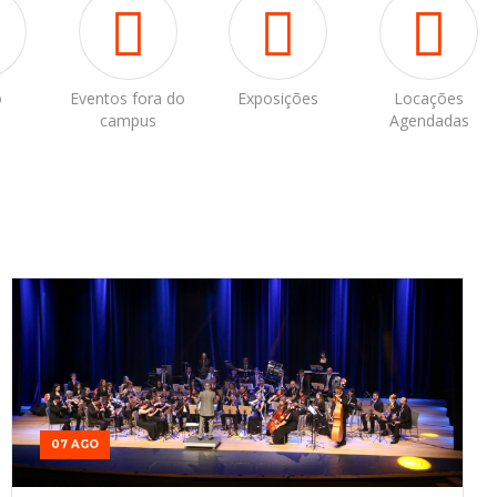
o
Eventos fora do
Exposições
Locações
campus
Agendadas
07 AGO