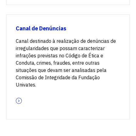
Canal de Denúncias
Escolha a vaga que você
Canal destinado à realização de denúncias de
quer concorrer:
irregularidades que possam caracterizar
infrações previstas no Código de Ética e
Conduta, crimes, fraudes, entre outras
vagas para início de curso
situações que devam ser analisadas pela
Comissão de Integridade da Fundação
vagas a partir do 2º ano de curso
Univates.