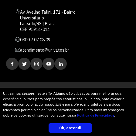
Av. Avelino Talini, 171 - Bairro
Universitário
Lajeado/RS | Brasil
CEP 95914-014
0800 7 07 08 09
atendimento@univates.br
Utilizamos
cookies
neste
site
. Alguns são utilizados para melhorar sua
experiência, outros para propósitos estatísticos, ou, ainda, para avaliar a
AFILIADA:
eficácia promocional do nosso
site
e para oferecer produtos e serviços
relevantes por meio de anúncios personalizados. Para mais informações
Instituição de Ensino Superior Comunitária
sobre os cookies utilizados, consulte nossa
Política de Privacidade
.
Ok, entendi