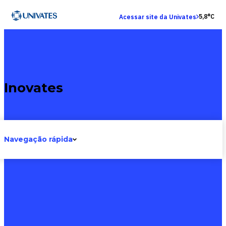
5,8°C
Acessar site da Univates
Inovates
Navegação rápida