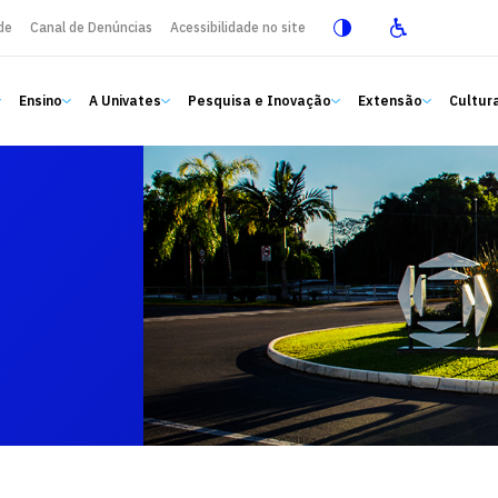
de
Canal de Denúncias
Acessibilidade no site
Ensino
A Univates
Pesquisa e Inovação
Extensão
Cultura