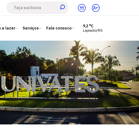
9,2 °C
 e lazer
Serviços
Fale conosco
Lajeado/RS
Estude aqui
Ensino
A Univates
Pesquisa e Inovação
Extensão
Cultura e lazer
Serviços