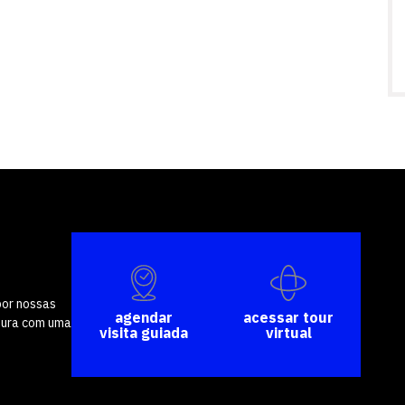
vagas a partir do 2º ano de curso
por nossas
agendar
acessar tour
tura com uma
visita guiada
virtual