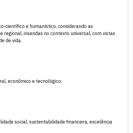
co-científico e humanístico, considerando as
 regional, inseridas no contexto universal, com vistas
e de vida.
Escolha a vaga que você
ral, econômico e tecnológico.
quer concorrer:
vagas para início de curso
idade social, sustentabilidade financeira, excelência