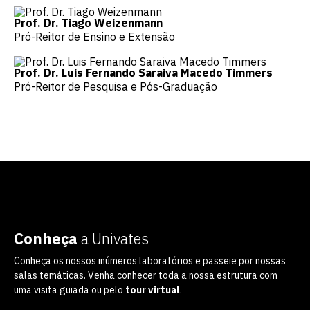
Prof. Dr. Tiago Weizenmann
Pró-Reitor de Ensino e Extensão
Prof. Dr. Luis Fernando Saraiva Macedo Timmers
Pró-Reitor de Pesquisa e Pós-Graduação
Conheça
a Univates
Conheça os nossos inúmeros laboratórios e passeie por nossas
salas temáticas. Venha conhecer toda a nossa estrutura com
uma visita guiada ou pelo
tour virtual
.
Escolha a vaga que você