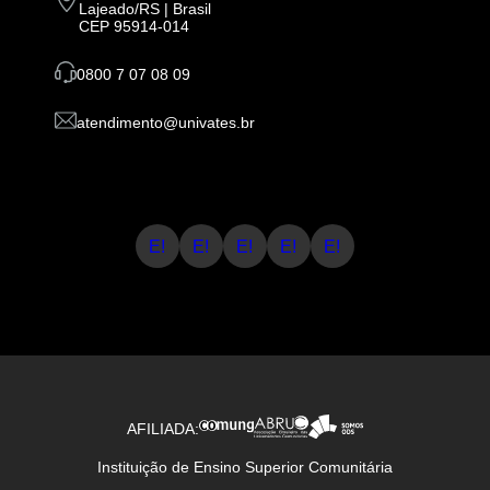
Lajeado/RS | Brasil
CEP 95914-014
0800 7 07 08 09
atendimento@univates.br
E!
E!
E!
E!
E!
AFILIADA:
Instituição de Ensino Superior Comunitária