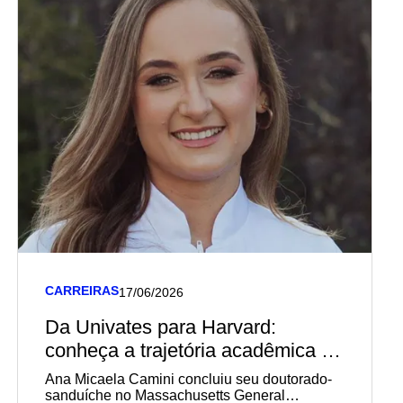
CARREIRAS
17/06/2026
Da Univates para Harvard:
conheça a trajetória acadêmica e
profissional de diplomada em
Ana Micaela Camini concluiu seu doutorado-
Biomedicina pela Univates
sanduíche no Massachusetts General