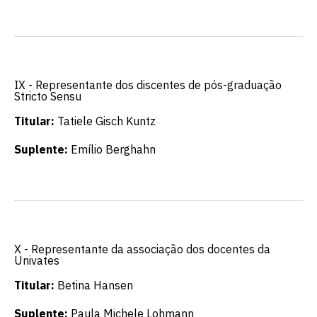
Escolha a vaga que você
quer concorrer:
IX - Representante dos discentes de pós-graduação
vagas para início de curso
Stricto Sensu
Titular:
Tatiele Gisch Kuntz
vagas a partir do 2º ano de curso
Suplente:
Emílio Berghahn
X - Representante da associação dos docentes da
Univates
Titular:
Betina Hansen
Suplente:
Paula Michele Lohmann