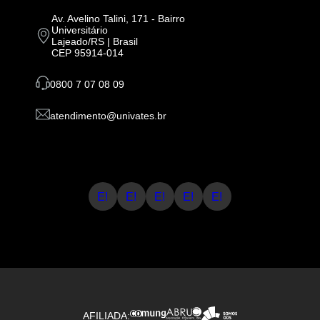
Av. Avelino Talini, 171 - Bairro
Universitário
Lajeado/RS | Brasil
CEP 95914-014
0800 7 07 08 09
atendimento@univates.br
E!
E!
E!
E!
E!
AFILIADA: